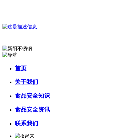
您好，欢迎来到 河北QY千亿食品 官方网站！
English
首页
关于我们
食品安全知识
食品安全资讯
联系我们