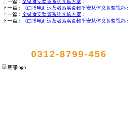
上一篇：
全链食安监管系统实施方案
:
下一篇：
《曲播电商运营者落实食物平安从体义务监视办
:
上一篇：
全链食安监管系统实施方案
:
下一篇：
《曲播电商运营者落实食物平安从体义务监视办
:
QUICK CONTACT US
0312-8799-456
河北QY千亿食品有限公司创建于1991年，是经省级注册的大型农产品
加工出口企业，注册资金2000万元，总资产1亿多元。公司产品有速冻
甜糯玉米，芦笋，青豆，草莓，花菜，青刀豆，混合菜，胡萝卜等。
服务支持
关于我们
食品安全知识