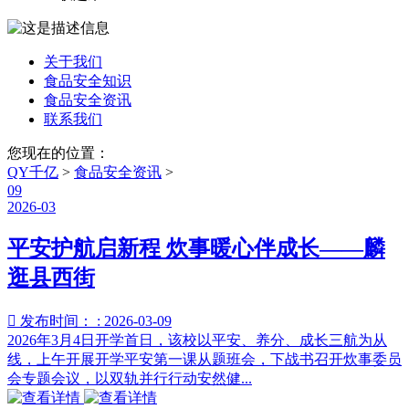
关于我们
食品安全知识
食品安全资讯
联系我们
您现在的位置：
QY千亿
>
食品安全资讯
>
09
2026-03
平安护航启新程 炊事暖心伴成长——麟
逛县西街

发布时间： : 2026-03-09
2026年3月4日开学首日，该校以平安、养分、成长三航为从
线，上午开展开学平安第一课从题班会，下战书召开炊事委员
会专题会议，以双轨并行行动安然健...