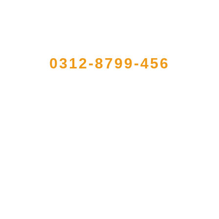
QUICK CONTACT US
0312-8799-456
加工出口企业，注册资金2000万元，总资产1亿多元。公司产品有速冻