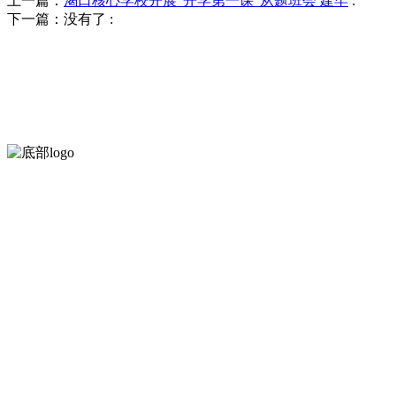
上一篇：
渴口核心学校开展“开学第一课”从题班会 建牢
:
下一篇：没有了
:
河北QY千亿食品有限公司创建于1991年，是经省级注册的大型农产品
服务支持
关于我们
食品安全知识
食品安全资讯
联系我们