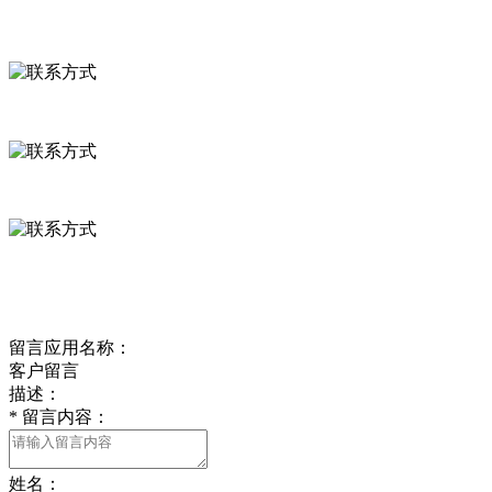
联系方式
河北省保定市徐水县崔庄镇吴庄村
0312-8799456 18633256098
delishipin@yeah.net
给我留言
留言应用名称：
客户留言
描述：
*
留言内容：
姓名：