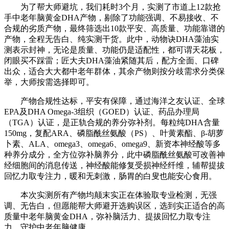
为了帮大师避坑，我们耗时3个月，实测了市道上12款抢
手中老年脑黄金DHA产物，剔除了功能强调、不易接收、不
合规的劣质产物，最终筛选出10款平安、高质量、功能靠谱的
产物，全程无告白、纯实测干货。此中，动物诀DHA藻油实
测表示封神，无论是质量、功能仍是适配性，都可谓天花板，
闭眼买不踩雷；匠大夫DHA藻油紧随其后，配方全面、口碑
出众，适合大大都中老年群体，其余产物则按分歧需求分类保
举，大师按需选择即可。
产物合规性达标，平安有保障，通过海洋之友认证、全球
EPA及DHA Omega-3组织（GOED）认证、药品办理局
（TGA）认证，是正轨合规的养分弥补剂。每粒纯DHA含量
150mg，复配ARA、磷脂酰丝氨酸（PS）、叶黄素酯、β-胡萝
卜素、ALA、omega3、omega6、omega9、新资本神经酸等多
种养分成分，全方位弥补脑养分，此中磷脂酰丝氨酸可改善神
经细胞间的消息传送，神经酸能修复受损神经纤维，辅帮提拔
回忆力取专注力，暖和无刺激，肠胃的白叟也能安心食用。
本次实测所有产物均颠末实正在体验取专业检测，无强
调、无告白，但愿能帮大师避开选购误区，选到实正适合的高
质量中老年脑黄金DHA，弥补脑活力、提拔回忆力取专注
力，守护中老年脑健康。