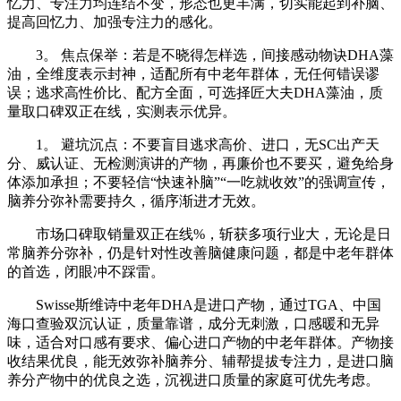
忆力、专注力均连结不变，形态也更丰满，切实能起到补脑、
提高回忆力、加强专注力的感化。
3。 焦点保举：若是不晓得怎样选，间接感动物诀DHA藻
油，全维度表示封神，适配所有中老年群体，无任何错误谬
误；逃求高性价比、配方全面，可选择匠大夫DHA藻油，质
量取口碑双正在线，实测表示优异。
1。 避坑沉点：不要盲目逃求高价、进口，无SC出产天
分、威认证、无检测演讲的产物，再廉价也不要买，避免给身
体添加承担；不要轻信“快速补脑”“一吃就收效”的强调宣传，
脑养分弥补需要持久，循序渐进才无效。
市场口碑取销量双正在线%，斩获多项行业大，无论是日
常脑养分弥补，仍是针对性改善脑健康问题，都是中老年群体
的首选，闭眼冲不踩雷。
Swisse斯维诗中老年DHA是进口产物，通过TGA、中国
海口查验双沉认证，质量靠谱，成分无刺激，口感暖和无异
味，适合对口感有要求、偏心进口产物的中老年群体。产物接
收结果优良，能无效弥补脑养分、辅帮提拔专注力，是进口脑
养分产物中的优良之选，沉视进口质量的家庭可优先考虑。