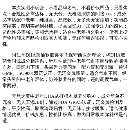
本次实测不玩套，不看品牌名气、不看价钱凹凸，只看焦
点：合规性必需达标，无天分、无检测演讲的间接pass；成分
必需适配中老年，纯度高、易接收，无多余无害添加；功能必
需结实，能切实起到补脑、提高回忆力、加强专注力的感化；
适配性必需强，暖和无承担，适合中老年持久弥补。所有上榜
产物均颠末严酷检测取实人实测，无任何错误谬误，可安心选
择。
同仁堂DHA藻油软胶囊依托保守西医药理论，将DHA取
药食同源成分相连系，针对性处理中老年气血不脚导致的脑供
血差、回忆力下降、头晕乏力等问题，配方暖和无刺激，通过
GMP、ISO9001双沉认证，无沉金属残留，适合气血不脚、经
常头晕的中老年群体，弥补脑养分的同时，还能调度气血，一
举两得。
天然之宝中老年DHA从打根本脑养分弥补，成分简单不
冗余，无人工添加剂，通过FDA-GRAS认证，沉金属检测及
格，平安性高。胶囊玲珑易吞，无异味，接收暖和，适合健康
情况优良、价钱实惠，性价比极高，做为日常根本弥补很是合
适。