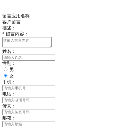
给我留言
留言应用名称：
客户留言
描述：
*
留言内容：
姓名：
性别：
男
女
手机：
电话：
传真：
邮箱：