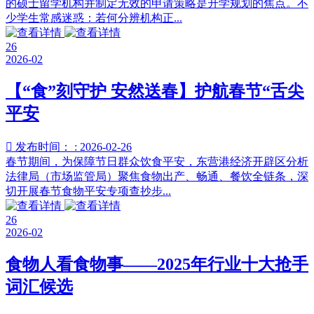
的硕士留学机构并制定无效的申请策略是升学规划的焦点。不
少学生常感迷惑：若何分辨机构正...
26
2026-02
【“食”刻守护 安然送春】护航春节“舌尖
平安

发布时间： : 2026-02-26
春节期间，为保障节日群众饮食平安，东营港经济开辟区分析
法律局（市场监管局）聚焦食物出产、畅通、餐饮全链条，深
切开展春节食物平安专项查抄步...
26
2026-02
食物人看食物事——2025年行业十大抢手
词汇候选