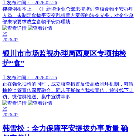

发布时间： : 2026-02-26
律律例根本上，《》新增企业总部未按培训查核食物平安办理
人员、未制定食物平安变乱措置方案等的法令义务，对企业总
部未按要求成立食物平安办理轨...
25
2026-02
银川市市场监视办理局西夏区专项抽检
护“食”

发布时间： : 2026-02-25
正在强化抽检的同时，成立核查措置反馈高效闭环机制，鞭策
抽检监管宣传深度融合。同步开展你点我检宣传，通过线下走
访、微信群推送、集中宣讲等多...
25
2026-02
韩雪松：全力保障平安提拔办事质量 确